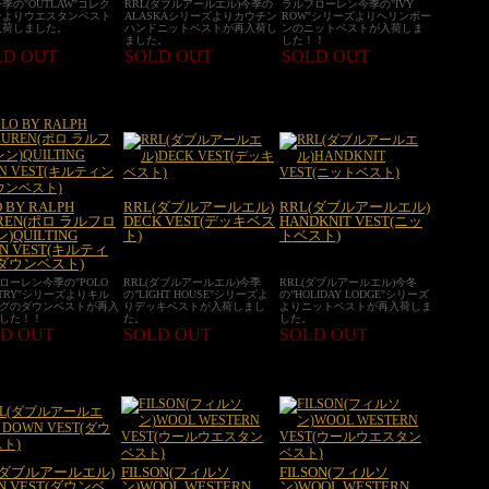
今季の"OUTLAW"コレク
RRL(ダブルアールエル)今季の
ラルフローレン今季の"IVY
ンよりウエスタンベスト
ALASKAシリーズよりカウチン
ROW"シリーズよりヘリンボー
入荷しました。
ハンドニットベストが再入荷し
ンのニットベストが入荷しま
ました。
した！！
LD OUT
SOLD OUT
SOLD OUT
 BY RALPH
RRL(ダブルアールエル)
RRL(ダブルアールエル)
REN(ポロ ラルフロ
DECK VEST(デッキベス
HANDKNIT VEST(ニッ
)QUILTING
ト)
トベスト)
N VEST(キルティ
ダウンベスト)
ローレン今季の"POLO
RRL(ダブルアールエル)今季
RRL(ダブルアールエル)今冬
NTRY"シリーズよりキル
の"LIGHT HOUSE"シリーズよ
の”HOLIDAY LODGE"シリーズ
グのダウンベストが再入
りデッキベストが入荷しまし
よりニットベストが再入荷しま
した！！
た。
した。
D OUT
SOLD OUT
SOLD OUT
(ダブルアールエル)
FILSON(フィルソ
FILSON(フィルソ
N VEST(ダウンベ
ン)WOOL WESTERN
ン)WOOL WESTERN