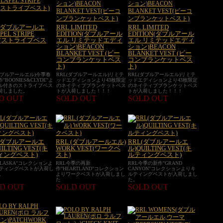
 (ダブルアールエ
RRL LIMITED
RRL LIMITED
PEL STRIPE
EDITION(ダブルアール
EDITION(ダブルアール
T(ストライプベス
エル リミテッドエディ
エル リミテッドエディ
ション)BEACON
ション)BEACON
BLANKET VEST (ビー
BLANKET VEST (ビー
コンブランケットベス
コンブランケットベス
ト)
ト)
ダブルアールエル)今季春
RRL(ダブルアールエル)リミテ
RRL(ダブルアールエル)リミテ
"BOONIES&CLYDE"よ
ッドエディションより43枚限定
ッドエディションより43枚限定
ル付きのストライプベス
のネイティブブランケットベス
のネイティブブランケットベス
荷しました。
トが入荷しました！！！
トが入荷しました！！！
D OUT
SOLD OUT
SOLD OUT
L(ダブルアールエ
RRL (ダブルアールエル)
RRL(ダブルアールエ
ILTING VEST(キ
WORK VEST(ワークベ
ル)QUILTING VEST(キ
ィングベスト)
スト)
ルティングベスト)
ALASKA"コレクションよ
RRL今季の再新
RRL今季の新作"GRAND
ティングベストが入荷し
作"HEARTLAND"コレクション
CANYON"コレクションよりキ
。
よりワークベストが入荷しまし
ルティングベストが入荷しまし
た
た。
D OUT
SOLD OUT
SOLD OUT