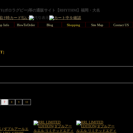
GBY(ポロラグビー)等の通販サイト【RHYTHM】福岡・大名
p Info
HowToOrder
Blog
Shopping
Site Map
Contact US
ST
］
7
8
9
10