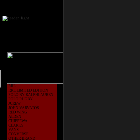
RRL
RRL LIMITED EDITION
POLO BY RALPHLAUREN
POLO RUGBY
JCREW
JOHN VARVATOS
RED WING
ALDEN
CHIPPEWA
CLARKS
VANS
CONVERSE
OTHER BRAND