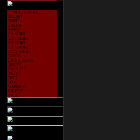
LEATHER JACKET
JACKET
KNIT
PARKA
SWEAT
L/S SHIRT
L/S T-SHIRT
S/S SHIRT
S/S T-SHIRT
POLO SHIRT
PANTS
SHORT PANTS
BOOTS
SNEAKER
VEST
BELT
BAG
CAP&HAT
OTHERS
SALE