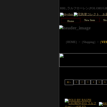
RRL,ラルフローレン,POLORU
New Item
Sho
Home
>
>
［HOME］
［Shopping］
［
VE
前へ
1
2
3
4
5
6