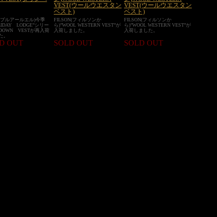
VEST(ウールウエスタン
VEST(ウールウエスタン
ベスト)
ベスト)
(ダブルアールエル)今季
FILSON(フィルソンか
FILSON(フィルソンか
LIDAY LODGE”シリー
ら)”WOOL WESTERN VEST”が
ら)”WOOL WESTERN VEST”が
DOWN VESTが再入荷
入荷しました。
入荷しました。
た。
D OUT
SOLD OUT
SOLD OUT