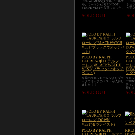
RRL WOMENS(ダブルアールエ
RRL
ル、ウーマン)よりPIN DOT
ショ
STRIPE VESTが入荷しました。
が再
SOLD OUT
SO
POLO BY RALPH
POLO
LAUREN(ポロ ラルフロ
LAU
ーレン)BLACKWATCH
ーレン
VEST(ブラックウオッチ
DOW
ベスト)
ング
今季のラルフローレンよりブラ
ラルフ
ックウオッチのベストが入荷し
COU
ました！！
ティン
荷しま
SOLD OUT
SOL
POLO BY RALPH
RRL
LAUREN(ポロ ラルフロ
DOW