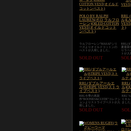
POLO BY RALPH
RRL
LAUREN(ポロ ラルフロ
ル)LA
ーレン)OILED COTTON
VES
VEST(オイルドコット
ト)
ンベスト)
ラルフローレン"MASAI"シリ
RRL(
ーズよりオイルドコットンの
夏最新作
べストが入荷しました。
りラペ
トが入
SOLD OUT
SOL
RRL(ダブルアールエ
RR
ル)STRIPE VEST(ストラ
ル)QU
イプベスト)
ルテ
RRL今季の再新
RRL"
作"BOONIES&CLYDE"コレクシ
りキル
ョンよりストライプベストが入
ました
荷しました。
SOLD OUT
SOL