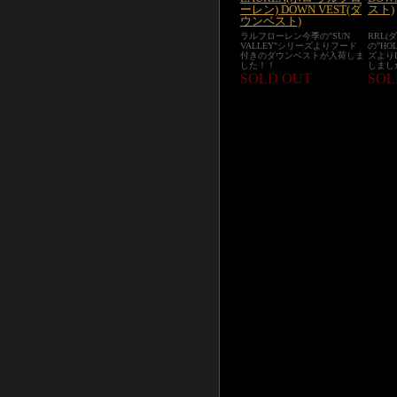
ーレン) DOWN VEST(ダ
スト)
ウンベスト)
ラルフローレン今季の"SUN
RRL
VALLEY"シリーズよりフード
の”HO
付きのダウンベストが入荷しま
ズより
した！！
しまし
SOLD OUT
SOL