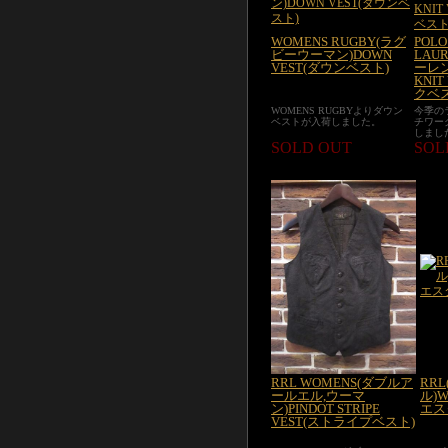
WOMENS RUGBY(ラグ
POLO
ビーウーマン)DOWN
LAU
VEST(ダウンベスト)
ーレン
KNI
クベス
WOMENS RUGBYよりダウン
今季の
ベストが入荷しました。
チワー
しまし
SOLD OUT
SOL
RRL WOMENS(ダブルア
RR
ールエル,ウーマ
ル)W
ン)PINDOT STRIPE
エス
VEST(ストライプベスト)