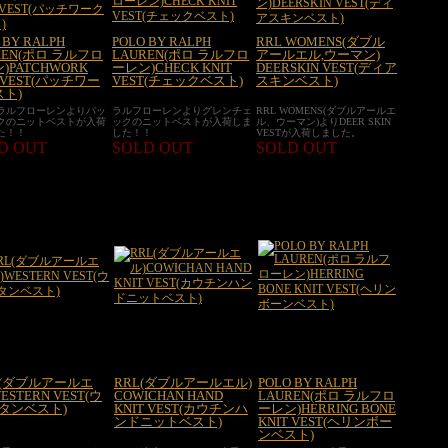
 BY RALPH
POLO BY RALPH
RRL WOMENS(ダブル
REN(ポロ ラルフロ
LAUREN(ポロ ラルフロ
アールエル,ウーマン)
)PATCHWORK
ーレン)CHECK KNIT
DEERSKIN VEST(ディア
T VEST(パッチワー
VEST(チェックベスト)
スキンベスト)
ト)
ラルフローレンよりパッ
ラルフローレンよりグレンチェ
RRL WOMENS(ダブルアールエ
クのニットベストが入荷
ックのニットベストが入荷しま
ル、ウーマン)よりDEER SKIN
た！！
した！！
VESTが入荷しました。
D OUT
SOLD OUT
SOLD OUT
L(ダブルアールエ
RRL(ダブルアールエル)
POLO BY RALPH
ESTERN VEST(ウ
COWICHAN HAND
LAUREN(ポロ ラルフロ
タンベスト)
KNIT VEST(カウチンハ
ーレン)HERRING BONE
ンドニットベスト)
KNIT VEST(ヘリンボー
ンベスト)