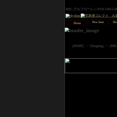
RRL,ラルフローレン,POLORU
New Item
Sho
Home
>
>
［HOME］
［Shopping］
［RR