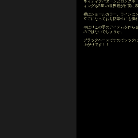
ネィティブパターンとロングホ
ィングもRRLの世界観が如実に
襟はショールカラー、ラインに
立てになっており防寒性にも優
やはりこの手のアイテムを作らせ
のではないでしょうか。
ブラックベースですのでシック
上がりです！！