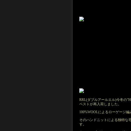
RRL(ダブルアールエル)今冬の”H
ベストが再入荷しました。
100%WOOLによるローゲージ
そのハンドニットによる独特な
す。