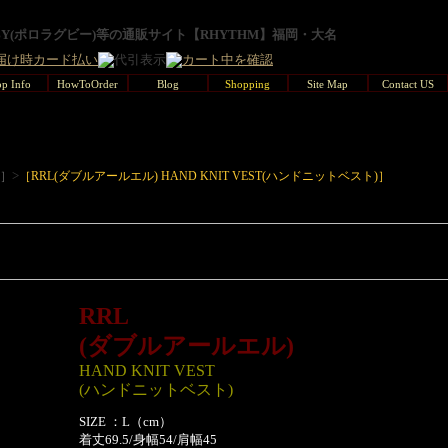
GBY(ポロラグビー)等の通販サイト【RHYTHM】福岡・大名
p Info
HowToOrder
Blog
Shopping
Site Map
Contact US
>
L］
［RRL(ダブルアールエル) HAND KNIT VEST(ハンドニットベスト)］
RRL
(ダブルアールエル)
HAND KNIT VEST
(ハンドニットベスト)
SIZE ：L（cm）
着丈69.5/身幅54/肩幅45