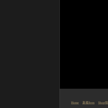
Home
新着Item
Shop