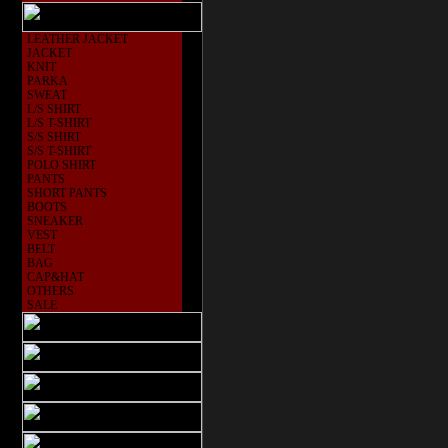
LEATHER JACKET
JACKET
KNIT
PARKA
SWEAT
L/S SHIRT
L/S T-SHIRT
S/S SHIRT
S/S T-SHIRT
POLO SHIRT
PANTS
SHORT PANTS
BOOTS
SNEAKER
VEST
BELT
BAG
CAP&HAT
OTHERS
SALE