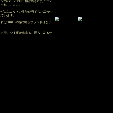
ーンのバッファロー柄が施されたニッテ
表されています。
ングにはコットン生地が当てられ二枚仕
れています。
れば”RRL”の右に出るブランドはない
にも着こなす事が出来る、温もりある仕