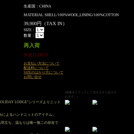
生産国：CHINA
MATERIAL:SHELL/100%WOOL,LINING/100%COTTON
39,900円（TAX IN）
SIZE：
数量：
再入荷
SOLD OUT
お支払い方法について
配送料について
SIZEのはかり方について
お問い合せ
(画像をクリックして頂きますと拡大さ
れます。)
OLIDAY LODGE"シリーズよりニット
編みによるハンドニットのアイテム。
毛羽立ち、温もりは唯一無二の存在で