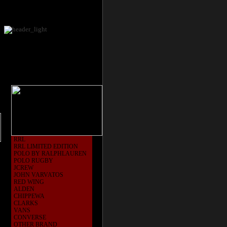
RRL
RRL LIMITED EDITION
POLO BY RALPHLAUREN
POLO RUGBY
JCREW
JOHN VARVATOS
RED WING
ALDEN
CHIPPEWA
CLARKS
VANS
CONVERSE
OTHER BRAND