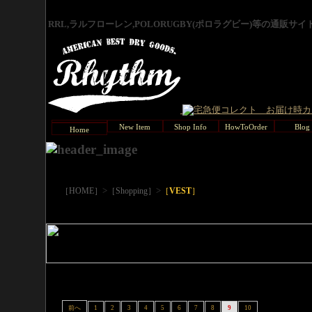
RRL,ラルフローレン,POLORUGBY(ポロラグビー)等の通販サ
New Item
Shop Info
HowToOrder
Blog
Home
>
>
［HOME］
［Shopping］
［
VEST
］
前へ
1
2
3
4
5
6
7
8
9
10