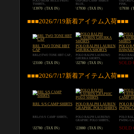
POLO BEAR MULTI PRINT
OXFORD CAMP SHIRTS
OXFORD C
TSHIRTS。
BLUE。
PINK。
\13970（TAX IN）
\17930（TAX IN）
\17930（
■■■2026/7/19新着アイテム入荷■■■
RRL TWO TONE HBT
POLO RALPH LAUREN
POLO R
CAP
GHURKA SHORTS
HAWAIIA
RRLのTWO TONE HBT CAP。
POLO RALPH LAURENの
POLO RA
GHURKA SHORTS。
HAWAIIAN
SOLD 
\23100（TAX IN）
\32780（TAX IN）
■■■2026/7/17新着アイテム入荷■■■
RRL S/S CAMP SHIRTS
POLO RALPH LAUREN
POLO R
GRAPHIC POLO SHIRTS
PWING 
RRLのS/S CAMP SHIRTS。
POLO RALPH LAURENの
POLO RA
GRAPHIC POLO SHIRTS。
PWING CA
SOLD
\32780（TAX IN）
\22880（TAX IN）