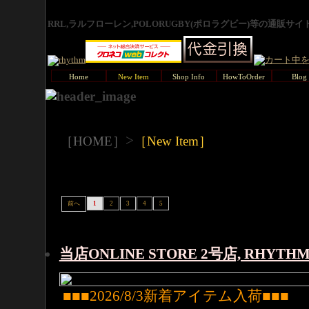
RRL,ラルフローレン,POLORUGBY(ポロラグビー)等の通販サ
Home
New Item
Shop Info
HowToOrder
Blog
>
［HOME］
［New Item］
前へ
1
2
3
4
5
当店ONLINE STORE 2号店, RHYT
■■■2026/8/3新着アイテム入荷■■■