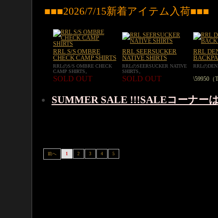
■■■2026/7/15新着アイテム入荷■■■
RRL S/S OMBRE
RRL SEERSUCKER
RRL DE
CHECK CAMP SHIRTS
NATIVE SHIRTS
BACKP
RRLのS/S OMBRE CHECK
RRLのSEERSUCKER NATIVE
RRLのDEN
CAMP SHIRTS。
SHIRTS。
SOLD OUT
SOLD OUT
\59950（
SUMMER SALE !!!SALEコーナ
前へ
1
2
3
4
5