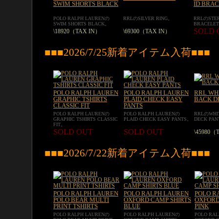
SWIM SHORTS BLACK
ID BRA
POLO RALPH LAURENの
RRLのSILVER RING。
RRLのSTER
SWIM SHORTS BLACK。
BRACELE
SOLD 
\18920（TAX IN）
\69300（TAX IN）
■■■2026/7/25新着アイテム入荷■■■
POLO RALPH LAUREN
POLO RALPH LAUREN
RRL WH
GRAPHIC TSHIRTS
PLAID CHECK EASY
BACK D
CLASSIC FIT
PANTS
POLO RALPH LAURENの
POLO RALPH LAURENの
RRLのWHI
GRAPHIC TSHIRTS CLASSIC
PLAID CHECK EASY PANTS。
DECK PA
FIT。
SOLD OUT
SOLD OUT
\45980（
■■■2026/7/22新着アイテム入荷■■■
POLO RALPH LAUREN
POLO RALPH LAUREN
POLO R
POLO BEAR MULTI
OXFORD CAMP SHIRTS
OXFORD
PRINT TSHIRTS
BLUE
PINK
POLO RALPH LAURENの
POLO RALPH LAURENの
POLO RA