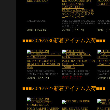
RRL MUG CUP
R.L POLO COUNTRY
POLO R
DOUBLE KNEE
BOLT B
CANVAS DUCK
PANTS(W34～W36)(キ
ャンバスダックダブル
ニーペインター)
RRLのMUG CUP。
POLO COUNTRYよりDOUBLE
POLO RAL
KNEE CANVAS DUCK PANTS
BEACH S
が入荷しました。
\8800（TAX IN）
\32780（TAX IN）
\8580（T
■■■2026/7/30新着アイテム入荷■■■
RL POLO COUNTRY
POLO RALPH LAUREN
POLO R
HENLEY TEE MADE IN
HENLEY NECK
HAWAIIA
USA
TSHIRTS
POLO RALPH LAURENの
POLO RALPH LAURENの
POLO RA
HENLEY TEE MADE IN USA。
HENLEY NECK TSHIRTS。
HAWAIIAN
SOLD OUT
\17930（TAX IN）
\27940（
■■■2026/7/27新着アイテム入荷■■■
POLO RALPH LAUREN
RRL SILVER RING
RRL STE