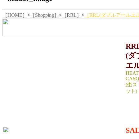
［HOME］
>
［Shopping］
>
［RRL］
>
［RRL(ダブルアールエル)
RR
(
エル
HEAT
CASQ
(杢
ット)
SIZE:
頭周り5
MATER
SA
10,29