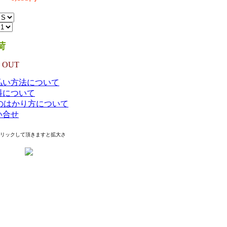
IN）
荷
 OUT
払い方法について
料について
Eのはかり方について
い合せ
クリックして頂きますと拡大さ