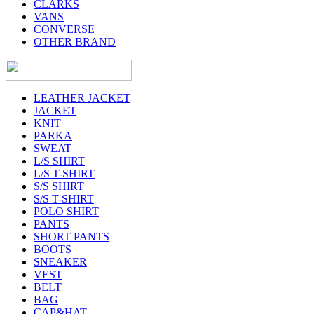
CLARKS
VANS
CONVERSE
OTHER BRAND
LEATHER JACKET
JACKET
KNIT
PARKA
SWEAT
L/S SHIRT
L/S T-SHIRT
S/S SHIRT
S/S T-SHIRT
POLO SHIRT
PANTS
SHORT PANTS
BOOTS
SNEAKER
VEST
BELT
BAG
CAP&HAT