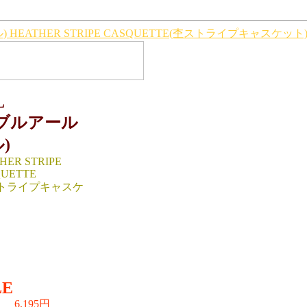
 HEATHER STRIPE CASQUETTE(杢ストライプキャスケット
L
ダブルアール
)
HER STRIPE
UETTE
ストライプキャスケ
S （cm）
6
IAL:100％COTTON
LE
6,195円
0円→