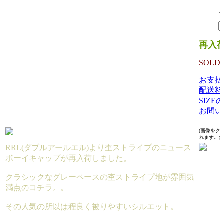
（TAX 
SIZE：
数量：
再入
SOLD
お支
配送
SIZ
お問
(画像を
れます。)
RRL(ダブルアールエル)より杢ストライプのニュース
ボーイキャップが再入荷しました。
クラシックなグレーベースの杢ストライプ地が雰囲気
満点のコチラ。。
その人気の所以は程良く被りやすいシルエット。