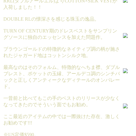
RRL(ダブルアールエル)よりCOTTON×SILK VESTが
入荷しました！！
DOUBLE RLの懐深さを感じる珠玉の逸品。
TURN OF CENTURY期のドレスベストをサンプリン
グソースに独自のエッセンスを加えた問題作。
ブラウンゴールドの特徴的なネイティブ調の柄が施さ
れたジャガード地はコットンシルク地。
最高なのはそのフォルム、特徴的なへちま襟、ダブル
ブレスト、ポケットの玉縁、アールデコ調のシンチバ
ックと正しくアンティークなディテールのオンパレー
ド。
一昔前と比べてもこの手のベストのリリースが少なく
なってきたのでそういう面でもお勧め。
ここ最近のアイテムの中では一際抜けた存在、激しく
お勧めです!!!
※US定価$590。