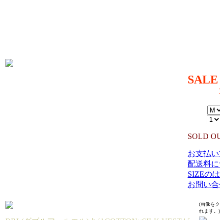
SIZE :M（
着丈58(前6
生産国：IN
MATERIAL
BACK 100
LINING 10
SALE
49,940円→
（TAX IN
SIZE：
数量：
SOLD O
お支払い
配送料に
SIZE
お問い合
(画像を
れます。)