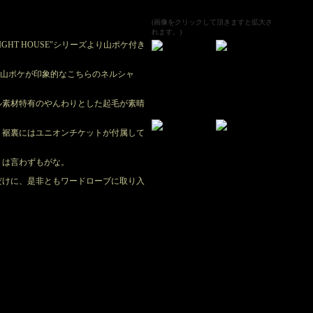
(画像をクリックして頂きますと拡大さ
れます。)
IGHT HOUSE"シリーズより山ポケ付き
イルの山ポケが印象的なこちらのネルシャ
ル素材特有のやんわりとした起毛が素晴
、裾裏にはユニオンチケットが付属して
トは言わずもがな。
だけに、是非ともワードローブに取り入