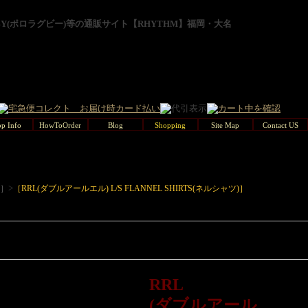
GBY(ポロラグビー)等の通販サイト【RHYTHM】福岡・大名
p Info
HowToOrder
Blog
Shopping
Site Map
Contact US
>
L］
［RRL(ダブルアールエル) L/S FLANNEL SHIRTS(ネルシャツ)］
RRL
(ダブルアール