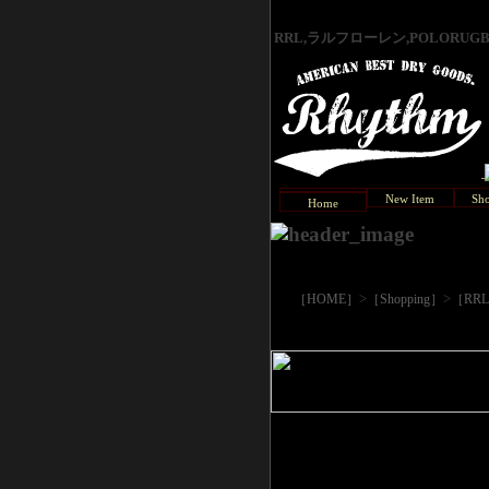
RRL,ラルフローレン,POLORU
New Item
Sho
Home
>
>
［HOME］
［Shopping］
［RR