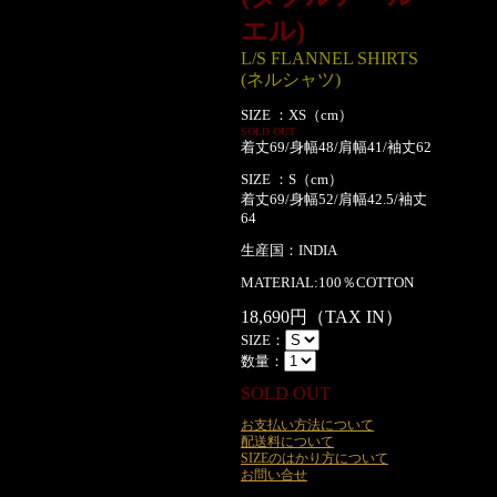
エル)
L/S FLANNEL SHIRTS
(ネルシャツ)
SIZE ：XS（cm）
SOLD OUT
着丈69/身幅48/肩幅41/袖丈62
SIZE ：S（cm）
着丈69/身幅52/肩幅42.5/袖丈
64
生産国：INDIA
MATERIAL:100％COTTON
18,690円（TAX IN）
SIZE：
数量：
SOLD OUT
お支払い方法について
配送料について
SIZEのはかり方について
お問い合せ