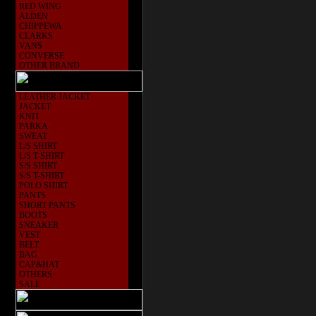
RED WING
ALDEN
CHIPPEWA
CLARKS
VANS
CONVERSE
OTHER BRAND
LEATHER JACKET
JACKET
KNIT
PARKA
SWEAT
L/S SHIRT
L/S T-SHIRT
S/S SHIRT
S/S T-SHIRT
POLO SHIRT
PANTS
SHORT PANTS
BOOTS
SNEAKER
VEST
BELT
BAG
CAP&HAT
OTHERS
SALE