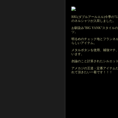
RRL(ダブルアールエル)今季の"L
のネルシャツが入荷しました。
お馴染み”BIG YANK"スタ
ツ。
明るめのチェック地とフランネ
らしいアイテム。
メタルボタンを使用、補強マチ
います。
勿論のこと計算されたシルエッ
アメカジの王道・定番アイテム
れて頂きたい一着です！！！