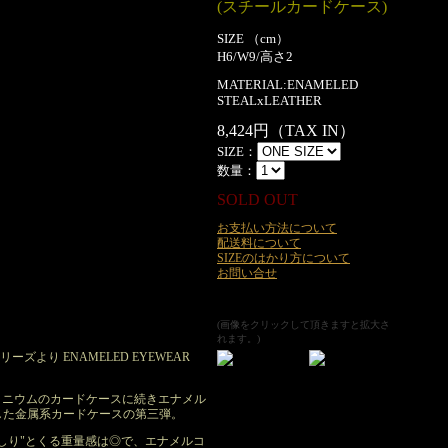
(スチールカードケース)
SIZE （cm）
H6/W9/高さ2
MATERIAL:ENAMELED
STEALxLEATHER
8,424円（TAX IN）
SIZE：
数量：
SOLD OUT
お支払い方法について
配送料について
SIZEのはかり方について
お問い合せ
(画像をクリックして頂きますと拡大さ
れます。)
ーズより ENAMELED EYEWEAR
ミニウムのカードケースに続きエナメル
した金属系カードケースの第三弾。
しり"とくる重量感は◎で、エナメルコ