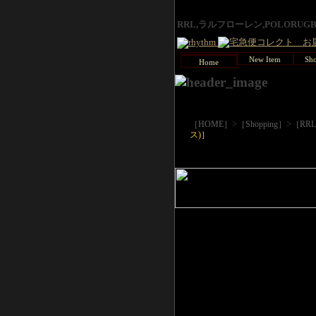
RRL,ラルフローレン,POLORU
New Item
Sho
Home
>
>
［HOME］
［Shopping］
［RR
ス)］