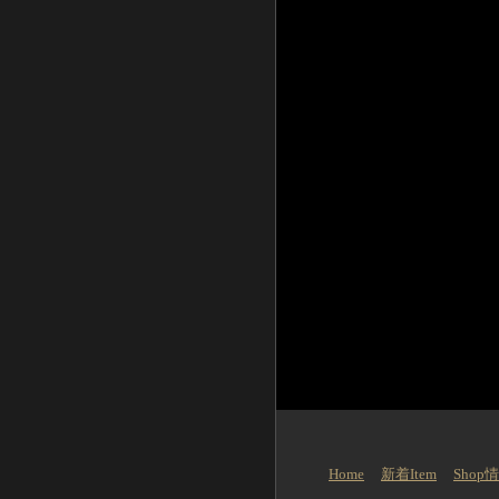
Home
新着Item
Shop