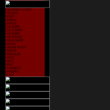
LEATHER JACKET
JACKET
KNIT
PARKA
SWEAT
L/S SHIRT
L/S T-SHIRT
S/S SHIRT
S/S T-SHIRT
POLO SHIRT
PANTS
SHORT PANTS
BOOTS
SNEAKER
VEST
BELT
BAG
CAP&HAT
OTHERS
SALE