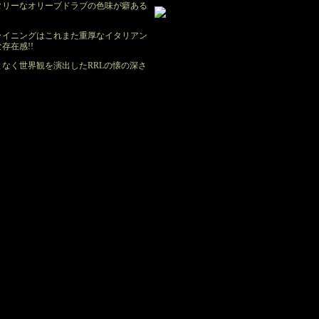
タリーなオリーブドラブの色味が癖ある
ライニングはこれまた重厚なイタリアン
存在感!!
なく世界観を演出したRRLの懐の深さ