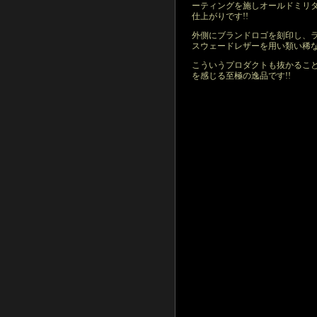
ーティングを施しオールドミリ
仕上がりです!!
外側にブランドロゴを刻印し、
スウェードレザーを用い類い稀な
こういうプロダクトも抜かること
を感じる至極の逸品です!!