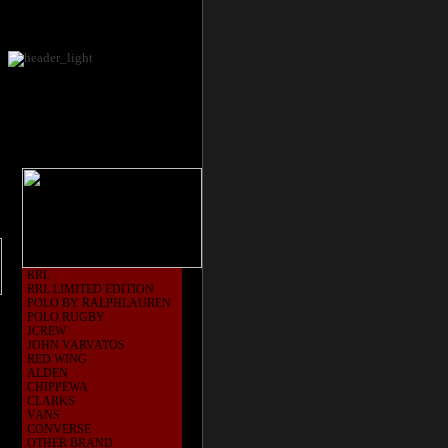
RRL
RRL LIMITED EDITION
POLO BY RALPHLAUREN
POLO RUGBY
JCREW
JOHN VARVATOS
RED WING
ALDEN
CHIPPEWA
CLARKS
VANS
CONVERSE
OTHER BRAND