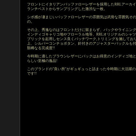
フロントにイタリアンバッファローレザーを採用したRRLアーカ
ランチベストからサンプリングした激渋な一枚。
シボ感が凄まじいバッファローレザーの雰囲気は武骨な雰囲気そ
の。
その上、秀逸なのはフロントだけに留まらず、バックやライニン
インディゴキャリコ地やフローラル地等、RRLオリジナルのシャ
ブリックを起用しセンス良くパッチワーク,トリミングを施してお
上、シルバーコンチョボタン、針付きのアジャスターバックルも
類稀なる完成度!!
今時期に適したブラウンレザーにバックはお得意のインディゴ地と
らしい至極の逸品!
このブランドの"良い所"がギュギュっと詰まった今時期に大活躍の
です!!