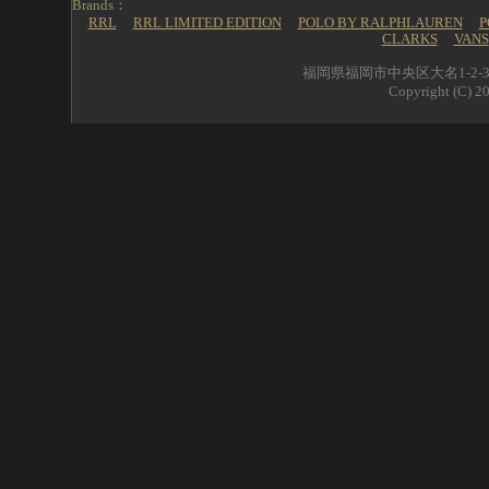
Brands：
RRL
RRL LIMITED EDITION
POLO BY RALPHLAUREN
P
CLARKS
VANS
福岡県福岡市中央区大名1-2-39 
Copyright (C) 20