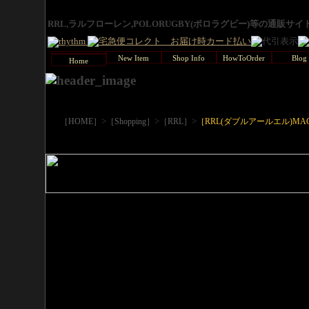
RRL,ラルフローレン,POLORUGBY(ポロラグビー)等の通販サ
New Item
Shop Info
HowToOrder
Blog
Home
>
>
>
［HOME］
［Shopping］
［RRL］
［RRL(ダブルアールエル)MAC