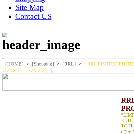
Site Map
Contact US
［HOME］
>
［Shopping］
>
［RRL］
>
［ RRL LIMITED E
ンバストートバッグ）］
RR
PR
”LIM
EDIT
TOTE
(キ