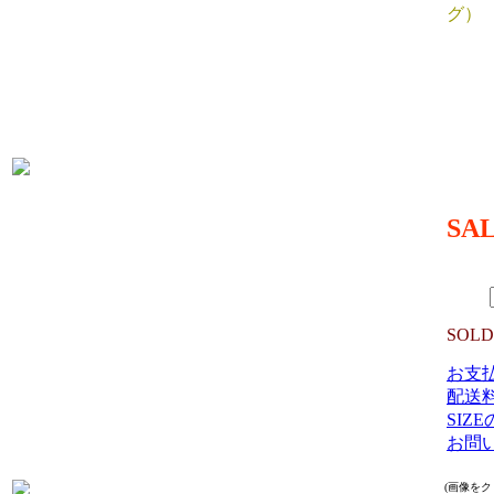
グ）
SIZE 
横:45/
高さ:32
ハンドル
生産国
MATER
SA
49,46
（TAX 
数量：
SOLD
お支
配送
SIZ
お問
(画像を