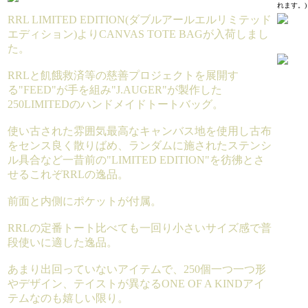
れます。)
RRL LIMITED EDITION(ダブルアールエルリミテッド
エディション)よりCANVAS TOTE BAGが入荷しまし
た。
RRLと飢餓救済等の慈善プロジェクトを展開す
る"FEED"が手を組み"J.AUGER"が製作した
250LIMITEDのハンドメイドトートバッグ。
使い古された雰囲気最高なキャンバス地を使用し古布
をセンス良く散りばめ、ランダムに施されたステンシ
ル具合など一昔前の"LIMITED EDITION"を彷彿とさ
せるこれぞRRLの逸品。
前面と内側にポケットが付属。
RRLの定番トート比べても一回り小さいサイズ感で普
段使いに適した逸品。
あまり出回っていないアイテムで、250個一つ一つ形
やデザイン、テイストが異なるONE OF A KINDアイ
テムなのも嬉しい限り。