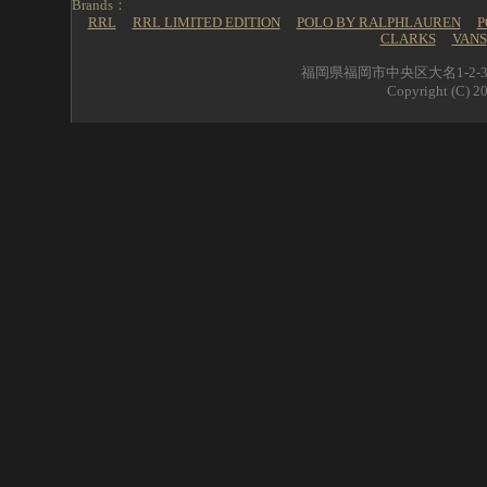
Brands：
RRL
RRL LIMITED EDITION
POLO BY RALPHLAUREN
P
CLARKS
VANS
福岡県福岡市中央区大名1-2-39 
Copyright (C) 20