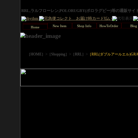
RRL,ラルフローレン,POLORUGBY(ポロラグビー)等の通販サ
New Item
Shop Info
HowToOrder
Blog
Home
>
>
>
［HOME］
［Shopping］
［RRL］
［RRL(ダブルアールエル)GRAP