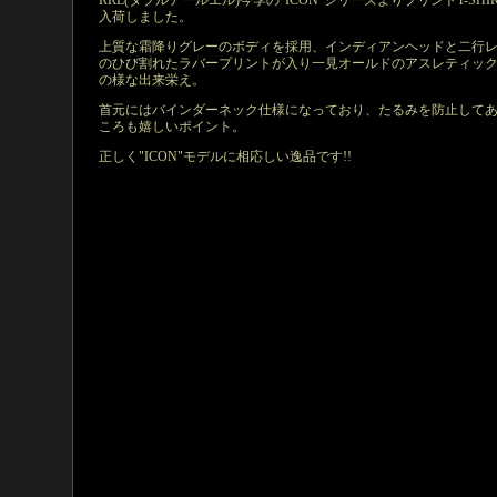
RRL(ダブルアールエル)今季の"ICON"シリーズよりプリントT-SHIR
入荷しました。
上質な霜降りグレーのボディを採用、インディアンヘッドと二行
のひび割れたラバープリントが入り一見オールドのアスレティックT
の様な出来栄え。
首元にはバインダーネック仕様になっており、たるみを防止して
ころも嬉しいポイント。
正しく"ICON"モデルに相応しい逸品です!!