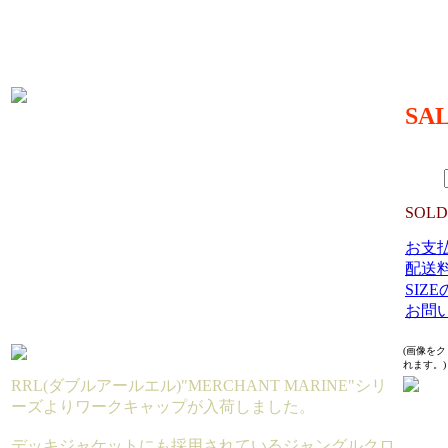
SIZE 
頭周り
調節可
MATER
SA
11,34
（TAX 
数量：
SOLD
お支
配送
SIZ
お問
(画像を
れます。)
RRL(ダブルアールエル)"MERCHANT MARINE"シリ
ーズよりワークキャップが入荷しました。
デッキジャケットにも採用されているジャングルクロ