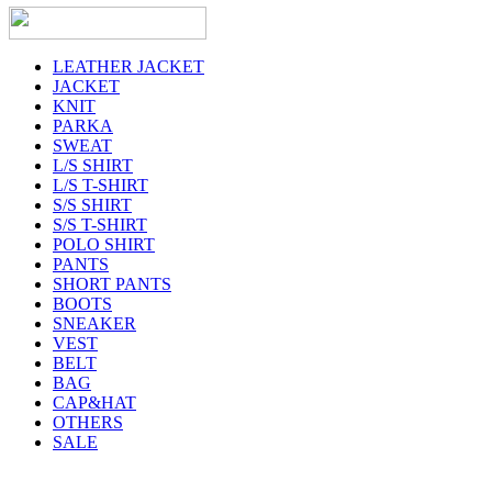
LEATHER JACKET
JACKET
KNIT
PARKA
SWEAT
L/S SHIRT
L/S T-SHIRT
S/S SHIRT
S/S T-SHIRT
POLO SHIRT
PANTS
SHORT PANTS
BOOTS
SNEAKER
VEST
BELT
BAG
CAP&HAT
OTHERS
SALE