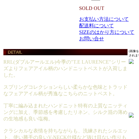
SOLD OUT
お支払い方法について
配送料について
SIZEのはかり方について
お問い合せ
(画像
されま
RRL(ダブルアールエル)今季の"T.E LAURENCE"シリー
ズよりフェアアイル柄のハンドニットベストが入荷しま
した。
スプリングコレクションらしい柔らかな色味とトラッド
なフェアアイル柄が秀逸なこちらのニットベスト。
丁寧に編み込まれたハンドニット特有の上質なニッティ
ングに加え、季節感を考慮したリネン、シルク混の薄め
の生地感も良い塩梅。
クラシカルな表情を持ちながらも、洗練されたシルエッ
ト、使い勝手の良いV-NECK仕様など抜け目ない作りも