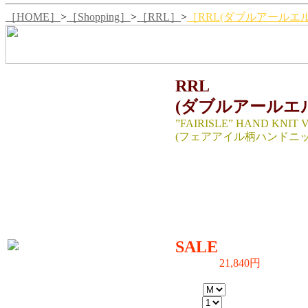
［HOME］
>
［Shopping］
>
［RRL］
>
［RRL(ダブルアールエル) 
RRL
(ダブルアールエ
”FAIRISLE” HAND KNIT 
(フェアアイル柄ハンドニッ
SIZE ：M（cm）
着丈66/身幅51.5/肩幅42
生産国：CHINA
MATERIAL:48％WOOL.34%SILK
SALE
21,840円
31,290円→
（TAX IN）
SIZE：
数量：