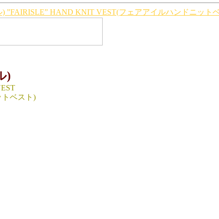
”FAIRISLE” HAND KNIT VEST(フェアアイルハンドニット
ル)
VEST
トベスト)
,13%LINEN,5%COTTON