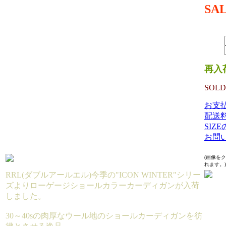
SA
41,79
（TAX 
SIZE：
数量：
再入
SOLD
お支
配送
SIZ
お問
(画像を
れます。)
RRL(ダブルアールエル)今季の"ICON WINTER"シリー
ズよりローゲージショールカラーカーディガンが入荷
しました。
30～40sの肉厚なウール地のショールカーディガンを彷