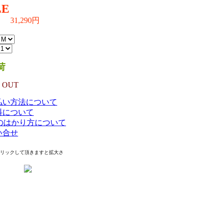
LE
31,290円
0円→
IN）
荷
 OUT
払い方法について
料について
Eのはかり方について
い合せ
クリックして頂きますと拡大さ