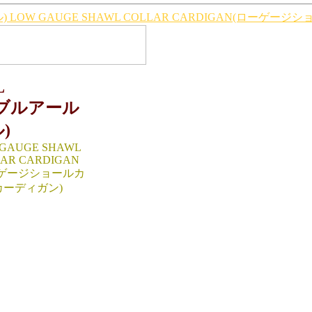
 LOW GAUGE SHAWL COLLAR CARDIGAN(ローゲ
L
ダブルアール
)
GAUGE SHAWL
AR CARDIGAN
ーゲージショールカ
カーディガン)
 ：M（cm）
.5/身幅53/身幅44/袖丈
袖を折り返してない状態で
CHINA
IAL:100％WOOL