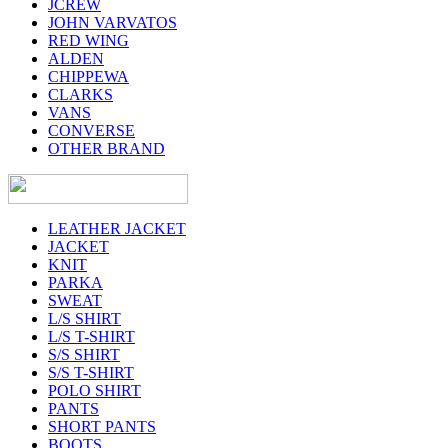
JCREW
JOHN VARVATOS
RED WING
ALDEN
CHIPPEWA
CLARKS
VANS
CONVERSE
OTHER BRAND
LEATHER JACKET
JACKET
KNIT
PARKA
SWEAT
L/S SHIRT
L/S T-SHIRT
S/S SHIRT
S/S T-SHIRT
POLO SHIRT
PANTS
SHORT PANTS
BOOTS