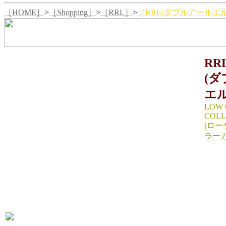
［HOME］
>
［Shopping］
>
［RRL］
>
［RRL(ダブルアールエル)
RR
(
エル
LOW 
COLL
(ロ
ラー
SIZE
着丈68
65(
計測)
生産国：
MATER