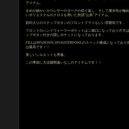
アイテム。
きめが細かいカウレザーのヨークの切り返し、そして撥水性が極
いポリエステルのクロスを用いた所謂”山系”アイテム。
刻印入りのスナップボタンのフロントフライもいい雰囲気です。
フロントのハンドウォーマーポケットは二個口になっており片方
ップボタン付きの隠しポケットになっております。
FILLは90%DOWN,10%WATERFOWLのスペック構成になってお
は最高です！！
美しいシルエットも秀逸。
この季節に大活躍間違いなしのアイテムです！！