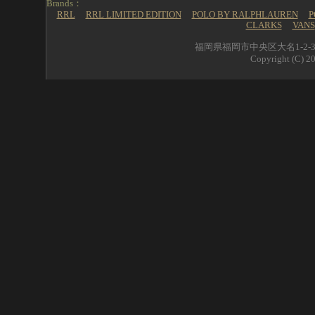
Brands：
RRL
RRL LIMITED EDITION
POLO BY RALPHLAUREN
P
CLARKS
VANS
福岡県福岡市中央区大名1-2-39 
Copyright (C) 20