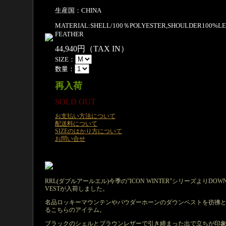
生産国：CHINA
MATERIAL:SHELL/100％POLYESTER,SHOULDER100%L
FEATHER
44,940円（TAX IN）
SIZE：
数量：
再入荷
SOLD OUT
お支払い方法について
配送料について
SIZEのはかり方について
お問い合せ
RRL(ダブルアールエル)今季の”ICON WINTER”シリーズよりDO
VESTが入荷しました。
名品ロッキーマウンテンやパウダーホーンのダウンベストを彷彿
るこちらのアイテム。
ブラックのシェルとブラウンレザーで引き締まった出で立ちが印