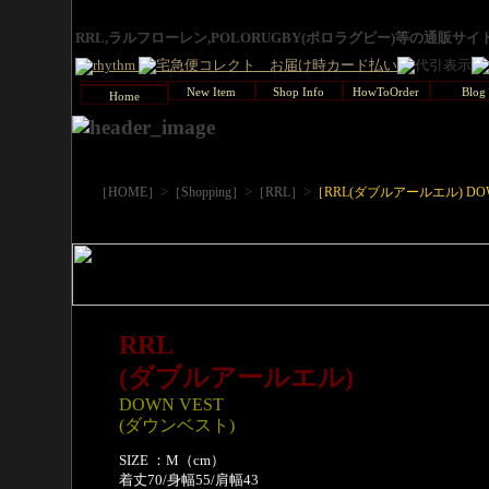
RRL,ラルフローレン,POLORUGBY(ポロラグビー)等の通販サ
New Item
Shop Info
HowToOrder
Blog
Home
>
>
>
［HOME］
［Shopping］
［RRL］
［RRL(ダブルアールエル) DO
RRL
(ダブルアールエル)
DOWN VEST
(ダウンベスト)
SIZE ：M（cm）
着丈70/身幅55/肩幅43