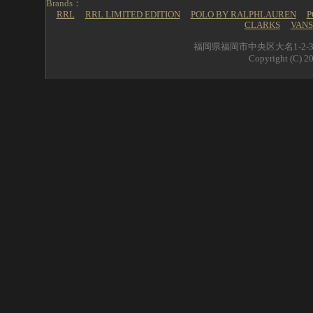
Brands：
RRL
RRL LIMITED EDITION
POLO BY RALPHLAUREN
P
CLARKS
VANS
福岡県福岡市中央区大名1-2-39 
Copyright (C) 20