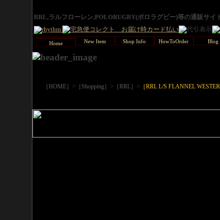
RRL,ラルフローレン,POLORUGBY(ポロラグビー)等の通販サ
New Item
Shop Info
HowToOrder
Blog
Home
>
>
>
［HOME］
［Shopping］
［RRL］
［RRL L/S FLANNEL WESTE