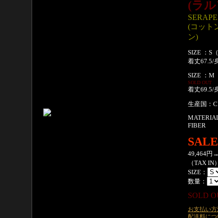
(ラ
SERAPE
(コット
ン)
SIZE ：S
着丈67.5/
SIZE ：M
SOLD OUT
着丈69.5/
生産国：CH
MATERIA
FIBER
SALE
49,464円
（TAX IN
SIZE：
数量：
SOLD O
お支払い方
配送料につ