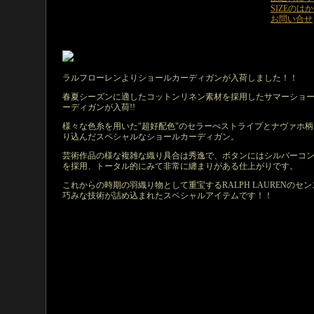
SIZEのは
お問い合せ
ラルフローレンよりショールカーディガンが入荷しました！！
春夏シーズンに適したコットンリネン素材を採用したサマーショ
ーディガンが入荷!!
様々な色糸を用いた"超好配色"のセラーぺストライプとナヴァホ柄
り込んだスペシャルなショールカーディガン。
芸術作品の様な複雑な織り具合は秀逸で、ボタンにはシルバーコ
を採用、トータル的にみて非常に纏まりがある仕上がりです。
これからの時期の羽織り物として重宝するRALPH LAURENのセン
巧みな技術が詰め込まれたスペシャルアイテムです！！