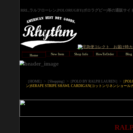
RRL,ラルフローレン,POLORUGBY(ポロラグビー)等の通販サ
New Item
Shop Info
HowToOrder
Blog
Home
>
>
>
［HOME］
［Shopping］
［POLO BY RALPH LAUREN］
［POL
ン)SERAPE STRIPE SHAWL CARDIGAN(コットンリネンショ
RAL