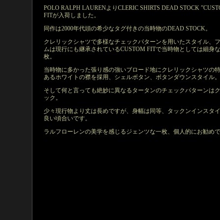
POLO RALPH LAURENよりCLERIC SHIRTS DEAD STOCK ”CUS
FITが入荷しました。
同作は2000年代頭の希少なタグ付きの当時物のDEAD STOCK。
クレリックシャツで多様なチェックパターンを用いたスタイル、
ムは現行にも継承されているCUSTOM FITで当時物としては細身
枚。
当時物に多かった張り感の強いブロード地にクレリックシャツの
あるホワイトの襟を採用、シェルボタン、ボタンダウンスタイル
そして何と言っても絶妙に異なるタータンのチェックパターンは
ック。
少々現行物より丈は長めですが、身幅は同等、タックンインスタ
良い頃合いです。
ラルフローレンの美学を感じるジェンツな一枚、個人的にお勧めです