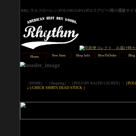
RRL,ラルフローレン,POLORUGBY(ポロラグビー)等の通販サ
New Item
Shop Info
HowToOrder
Blog
Home
>
>
>
［HOME］
［Shopping］
［POLO BY RALPH LAUREN］
［POL
ン) CHECK SHIRTS DEAD STOCK ］