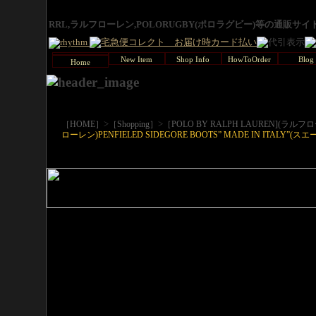
RRL,ラルフローレン,POLORUGBY(ポロラグビー)等の通販サ
New Item
Shop Info
HowToOrder
Blog
Home
>
>
［HOME］
［Shopping］
［POLO BY RALPH LAUREN](ラルフ
ローレン)PENFIELED SIDEGORE BOOTS” MADE IN ITALY”