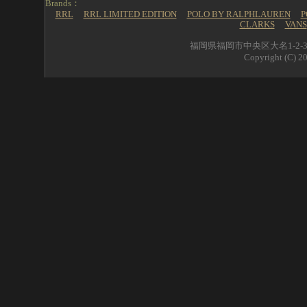
Brands：
RRL
RRL LIMITED EDITION
POLO BY RALPHLAUREN
P
CLARKS
VANS
福岡県福岡市中央区大名1-2-39 
Copyright (C) 20