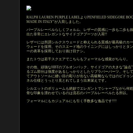
RALPH LAUREN PURPLE LABELよりPENFIELED SIDEGORE BOO
MADE IN ITALY”が入荷しました。
パープルレーベルらしくフォルム、レザーの質感に一歩も二歩も
出た非常にエレガントなサイドゴアブーツが入荷!!
レザーには所謂シルクスウェードと称えられる質感が最高級のカ
ウェードを採用、そのスエード地のライニングにはしっかりとタ
ーの表革を採用しており抜け目ナシ。
またトウは若干スクエアでこちらもフォーマルな感覚がちらり。
その他、頑強なHBTのプルオンバック、サイドゴアの大きな”論点
るゴム部分は強度があるしっかりとしたリブラバーパーツ、そし
てアウトソールに縫い目の彫りが出ない高級靴ならではのビドゥ
ネル仕様とうっとり見とれてしまう出来栄えです。
シルエットのボリュームも絶妙でエレガントでシャープながら何
骨な印象を漂わせているのは流石のパープルレーベルたる所以。
フォーマルにもカジュアルにも引く手数多な逸品です!!!!