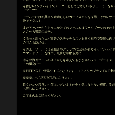
今作は6インチハイトでチーニーとしては珍しいボリューミーなサ
アブーツ!!
アッパーには籾具合が素晴らしいカーフスキンを採用、そのレザ
骨でアダルト。
またアッパーからトゥにかけてのフォルムはワークブーツのそれ
とさせる孤高の出来。
ぐるっと廻ったコバ部分のステッチもズレも無く精巧で硬質な両
のゴムも超頑強。
その上、ソールには頑強さやグリップに定評があるイッツシェイ
コマンドソールを採用、無骨な印象も更に!
昨今の海外ブーツの値上がりを考えてもかなりのフェアプライス
この機会に!!!
※FITTING Fで標準ワイズとなります。（アメリカブランドのD相
※※※こちらREJECT品になります。
目立たない程度の小傷はございますが全く気にならない程度、別
お渡しになります。
ご了承の上ご購入ください。