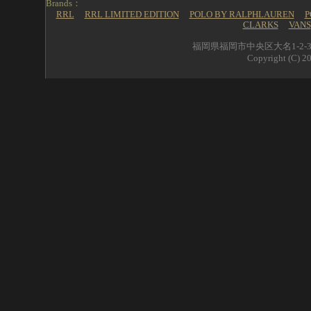
Brands：
RRL
RRL LIMITED EDITION
POLO BY RALPHLAUREN
P
CLARKS
VANS
福岡県福岡市中央区大名1-2-39 
Copyright (C) 20