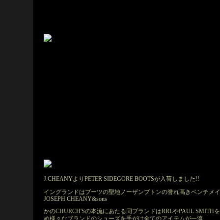
J.CHEANYよりPETER SIDEGORE BOOTSが入荷しました!!
イングランドはブーツの聖地ノーザンプトンの誉れ高きベンチメ
JOSEPH CHEANY&sons
かのCHURCH'Sの本流にあたる同ブランドはRRLやPAUL SMITH
め様々なブランドのシューズを手がけ全てのアイテムが一流。