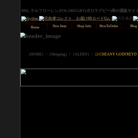
RRL,ラルフローレン,POLORUGBY(ポロラグビー)等の通販サ
New Item
Shop Info
HowToOrder
Blog
Home
>
>
>
［HOME］
［Shopping］
［ALDEN］
［J.CHEANY GODFREYD 