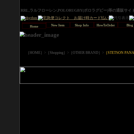
RRL,ラルフローレン,POLORUGBY(ポロラグビー)等の通販サ
New Item
Shop Info
HowToOrder
Blog
Home
>
>
>
［HOME］
［Shopping］
［OTHER BRAND］
［STETSON PAN