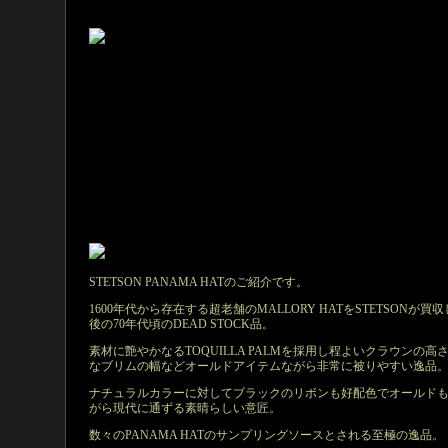
STETSON PANAMA HATのご紹介です。
1600年代から存在する超老舗のMALLORY HATをSTETSONが買
後の70年代頃のDEAD STOCK品。
素材に艶やかなるTOQUILLA PALMを採用し程よいクラウンの高
なブリムの幅などオールドアイテムながら非常に被りやすい逸品
ナチュラルカラーに対してブラックのリボンも好配色でオールド
がら現代に通ずる素晴らしい意匠。
数々のPANAMA HATのサンプリングソースとされる至極の逸品。