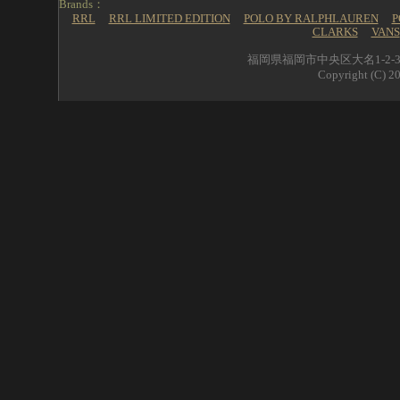
Brands：
RRL
RRL LIMITED EDITION
POLO BY RALPHLAUREN
P
CLARKS
VANS
福岡県福岡市中央区大名1-2-39 
Copyright (C) 20