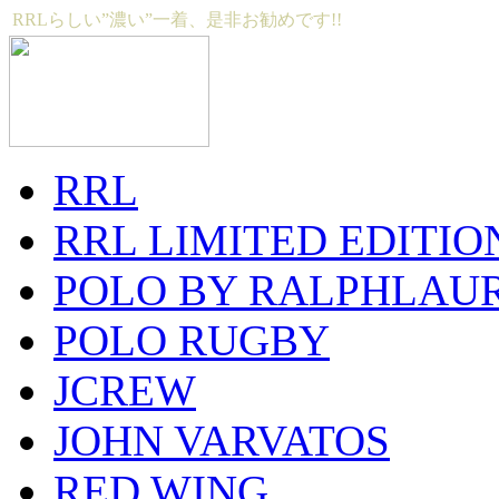
RRLらしい”濃い”一着、是非お勧めです!!
RRL
RRL LIMITED EDITIO
POLO BY RALPHLAU
POLO RUGBY
JCREW
JOHN VARVATOS
RED WING