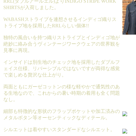
RRL(ダブルアールエル)よりINDIGO STRIPE WORK
SHIRTSが入荷しました。
WABASHストライプを連想させるインディゴ織りス
トライプ地を採用したRRLらしい個体!!
独特の風合いを持つ織りストライプとインディゴ地が
絶妙に絡み合うヴィンテージワークウェアの世界観を
見事に再現。
インサイドは別生地のチェック地を採用したダブルフ
ェイス仕様、リバーシブルではないですが両得な感覚
で楽しめる贅沢な仕上がり。
両面ともにガーゼコットンの様な軽やかで通気性のあ
る生地なので、これからの暑い時期の着用も全く問題
なし。
細部も特徴的な形状のフラップポケットや加工済みの
メタルボタン等オーセンティックなディテール。
シルエットは着やすいスタンダードなシルエット。