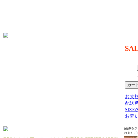
SIZE
着丈73.
63.5
生産国：
MATER
SA
49,94
（TAX 
SIZE：
数量：
お支
配送
SIZ
お問
(画像を
れます。)