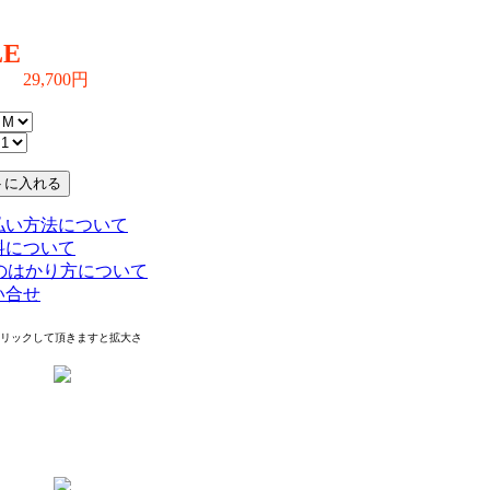
IAL:100%COTTON
LE
29,700円
0円→
IN）
払い方法について
料について
Eのはかり方について
い合せ
クリックして頂きますと拡大さ