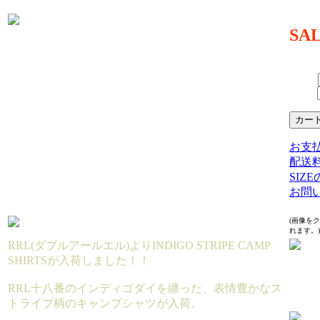
MATER
SA
35,97
（TAX 
SIZE：
数量：
お支
配送
SIZ
お問
(画像を
れます。)
RRL(ダブルアールエル)よりINDIGO STRIPE CAMP
SHIRTSが入荷しました！！
RRL十八番のインディゴダイを纏った、表情豊かなス
トライプ柄のキャンプシャツが入荷。