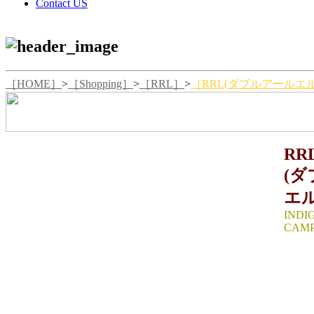
Contact US
［HOME］
>
［Shopping］
>
［RRL］
>
［RRL(ダブルアールエル)I
RR
(
エル
INDI
CAMP
SIZE
着丈70
22.5
生産国：P