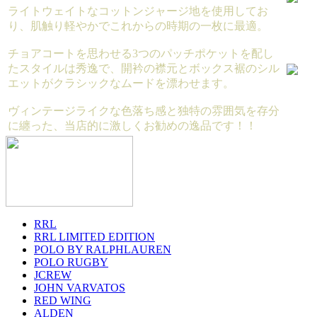
ライトウェイトなコットンジャージ地を使用してお
り、肌触り軽やかでこれからの時期の一枚に最適。
チョアコートを思わせる3つのパッチポケットを配し
たスタイルは秀逸で、開衿の襟元とボックス裾のシル
エットがクラシックなムードを漂わせます。
ヴィンテージライクな色落ち感と独特の雰囲気を存分
に纏った、当店的に激しくお勧めの逸品です！！
RRL
RRL LIMITED EDITION
POLO BY RALPHLAUREN
POLO RUGBY
JCREW
JOHN VARVATOS
RED WING
ALDEN