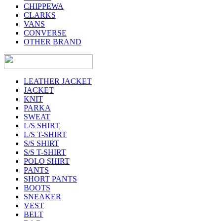
CHIPPEWA
CLARKS
VANS
CONVERSE
OTHER BRAND
LEATHER JACKET
JACKET
KNIT
PARKA
SWEAT
L/S SHIRT
L/S T-SHIRT
S/S SHIRT
S/S T-SHIRT
POLO SHIRT
PANTS
SHORT PANTS
BOOTS
SNEAKER
VEST
BELT