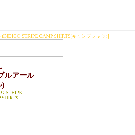
NDIGO STRIPE CAMP SHIRTS(キャンプシャツ)］
L
ダブルアール
)
GO STRIPE
 SHIRTS
 ：M（cm）
/身幅56/肩幅48/袖丈
HILIPPINES