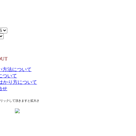
L:
55%COTTON,45%NYLON
0円（TAX IN）
OUT
い方法について
について
のはかり方について
合せ
クリックして頂きますと拡大さ