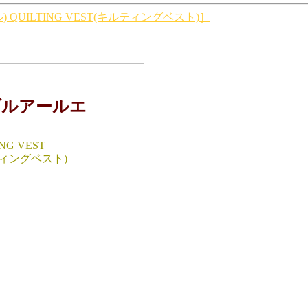
 QUILTING VEST(キルティングベスト)］
ブルアールエ
ING VEST
ィングベスト)
XS（cm）
64)/身幅58/肩幅35
S（cm）
65)/身幅48/肩幅36
L（cm）
69)/身幅56/肩幅40
HINA