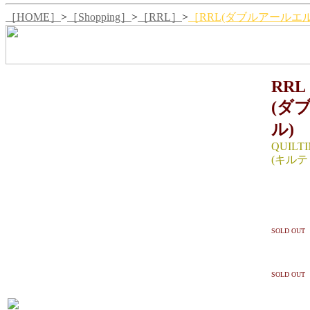
［HOME］
>
［Shopping］
>
［RRL］
>
［RRL(ダブルアールエル)
RRL
(ダ
ル)
QUILT
(キルテ
SIZE ：
着丈60(後
SIZE ：
SOLD OUT
着丈62(後
SIZE ：
SOLD OUT
着丈63(後
生産国：C