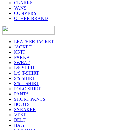
CLARKS
VANS
CONVERSE
OTHER BRAND
LEATHER JACKET
JACKET
KNIT
PARKA
SWEAT
L/S SHIRT
L/S T-SHIRT
S/S SHIRT
S/S T-SHIRT
POLO SHIRT
PANTS
SHORT PANTS
BOOTS
SNEAKER
VEST
BELT
BAG