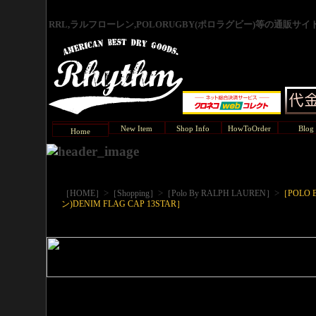
RRL,ラルフローレン,POLORUGBY(ポロラグビー)等の通販サ
New Item
Shop Info
HowToOrder
Blog
Home
>
>
>
［HOME］
［Shopping］
［Polo By RALPH LAUREN］
［POLO 
ン)DENIM FLAG CAP 13STAR］