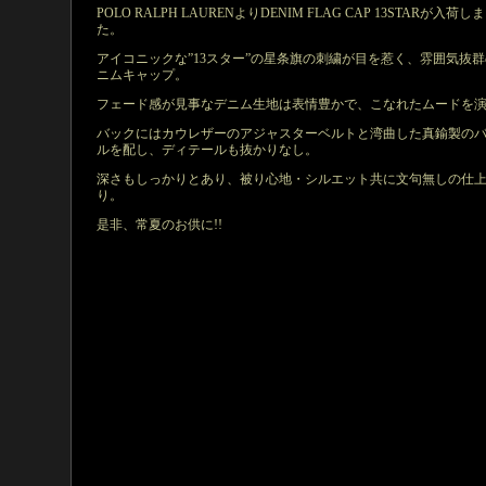
POLO RALPH LAURENよりDENIM FLAG CAP 13STARが入荷し
た。
アイコニックな”13スター”の星条旗の刺繍が目を惹く、雰囲気抜
ニムキャップ。
フェード感が見事なデニム生地は表情豊かで、こなれたムードを
バックにはカウレザーのアジャスターベルトと湾曲した真鍮製の
ルを配し、ディテールも抜かりなし。
深さもしっかりとあり、被り心地・シルエット共に文句無しの仕
り。
是非、常夏のお供に!!