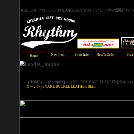
RRL,ラルフローレン,POLORUGBY(ポロラグビー)等の通販サ
New Item
Shop Info
HowToOrder
Blog
Home
>
>
［HOME］
［Shopping］
［POLO BY RALPH LAUREN](ラルフ
ローレン) SNAKE BUCKLE LEATHER BELT