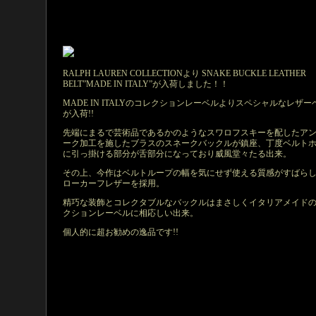
RALPH LAUREN COLLECTIONより SNAKE BUCKLE LEATHER
BELT”MADE IN ITALY”が入荷しました！！
MADE IN ITALYのコレクションレーベルよりスペシャルなレザー
が入荷!!
先端にまるで芸術品であるかのようなスワロフスキーを配したア
ーク加工を施したブラスのスネークバックルが鎮座、丁度ベルト
に引っ掛ける部分が舌部分になっており威風堂々たる出来。
その上、今作はベルトループの幅を気にせず使える質感がすばら
ローカーフレザーを採用。
精巧な装飾とコレクタブルなバックルはまさしくイタリアメイド
クションレーベルに相応しい出来。
個人的に超お勧めの逸品です!!