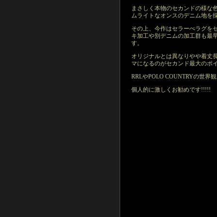
まさしく本物のセカンドの様な
ムライトなオンスのデニム地を
その上、今作はセラーぺラグを
キ加工や別デニムの加工群も最
す。
オリジナルとは異なりやや着丈
マになるのがセカンド最大のポ
RRLやPOLO COUNTRYの世
個人的に激しくお勧めです!!!!!