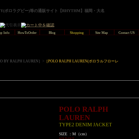
GBY(ポロラグビー)等の通販サイト【RHYTHM】福岡・大名
p Info
HowToOrder
Blog
Shopping
Site Map
Contact US
>
O BY RALPH LAUREN］
［POLO RALPH LAUREN(ポロラルフローレ
POLO RALPH
LAUREN
TYPE2 DENIM JACKET
SIZE ：M（cm）
SOLD OUT