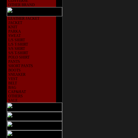
CONVERSE
OTHER BRAND
LEATHER JACKET
JACKET
KNIT
PARKA
SWEAT
L/S SHIRT
L/S T-SHIRT
S/S SHIRT
S/S T-SHIRT
POLO SHIRT
PANTS
SHORT PANTS
BOOTS
SNEAKER
VEST
BELT
BAG
CAP&HAT
OTHERS
SALE