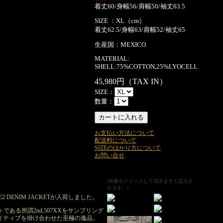
着丈60/身幅56/肩幅50/袖丈63.5
SIZE ：XL（cm）
着丈62.5/身幅63/肩幅52/袖丈65
生産国：MEXICO
MATERIAL:
SHELL:75%COTTON,25%LYOCELL
45,980円（TAX IN）
SIZE：
数量：
お支払い方法について
配送料について
SIZEのはかり方について
お問い合せ
(画像をクリックして頂きますと拡大さ
れます。)
PE2 DENIM JACKETが入荷しました。
トである所謂2nd,507XXをサンプリング
イティブを掛け合わせた至極の逸品。