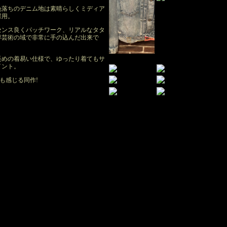
色落ちのデニム地は素晴らしくミディア
採用。
センス良くパッチワーク、リアルなタタ
早芸術の域で非常に手の込んだ出来で
長めの着易い仕様で、ゆったり着てもサ
イント。
界観も感じる同作!