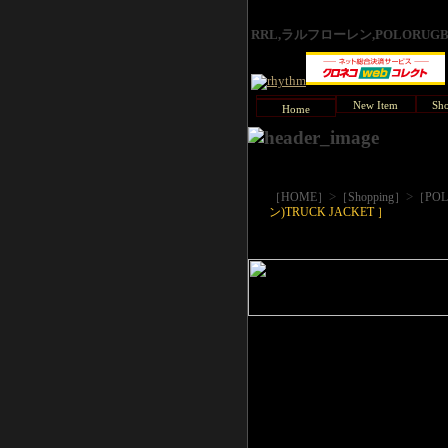
RRL,ラルフローレン,POLORU
New Item
Sho
Home
>
>
［HOME］
［Shopping］
［POL
ン)TRUCK JACKET ］