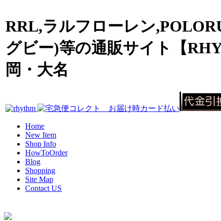
RRL,ラルフローレン,POLOR
グビー)等の通販サイト【RHY
岡・大名
Home
New Item
Shop Info
HowToOrder
Blog
Shopping
Site Map
Contact US