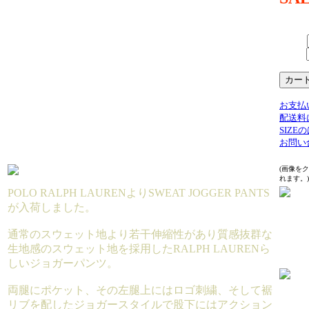
19,80
（TAX 
SIZE：
数量：
お支払
配送料
SIZ
お問い
(画像を
れます。)
POLO RALPH LAURENよりSWEAT JOGGER PANTS
が入荷しました。
通常のスウェット地より若干伸縮性があり質感抜群な
生地感のスウェット地を採用したRALPH LAURENら
しいジョガーパンツ。
両腿にポケット、その左腿上にはロゴ刺繍、そして裾
リブを配したジョガースタイルで股下にはアクション