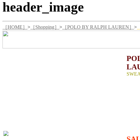
［HOME］
>
［Shopping］
>
［POLO BY RALPH LAUREN］
>
PO
LA
SWEA
SIZE
W84
グスで伸
たり幅3
生産国:
MATER
34%PO
SA