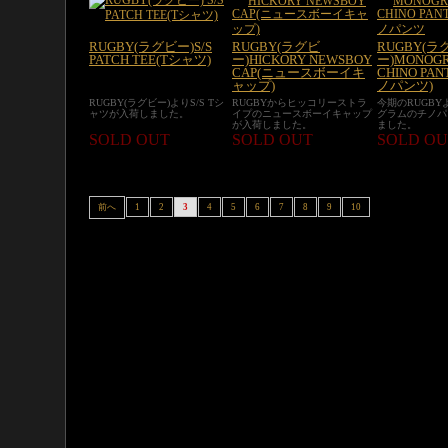
RUGBY(ラグビー)S/S
RUGBY(ラグビ
RUGBY(ラ
PATCH TEE(Tシャツ)
ー)HICKORY NEWSBOY
ー)MONOGR
CAP(ニュースボーイキ
CHINO PA
ャップ)
ノパンツ)
RUGBY(ラグビー)よりS/S Tシ
RUGBYからヒッコリーストラ
今期のRUGB
ャツが入荷しました。
イプのニュースボーイキャップ
グラムのチノパ
が入荷しました。
ました。
SOLD OUT
SOLD OUT
SOLD OU
前へ
1
2
3
4
5
6
7
8
9
10