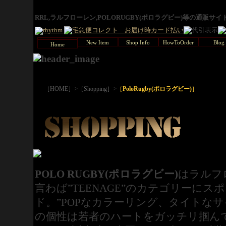
RRL,ラルフローレン,POLORUGBY(ポロラグビー)等の通販サ
New Item
Shop Info
HowToOrder
Blog
Home
>
>
［HOME］
［Shopping］
［
PoloRugby(ポロラグビー)
］
POLO RUGBY(ポロラグビー)
はラルフ
言わば”TEENAGE”のカテゴリーに
ド。”POPなカラーリング、タイトなサ
の個性は若者のハートをガッチリ掴んで