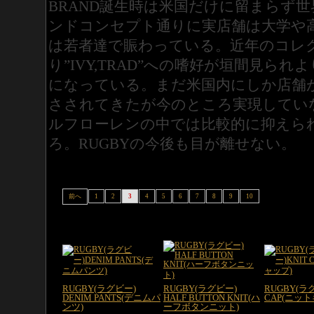
BRAND誕生時は米国だけに留まらず
ンドコンセプト通りに実店舗は大学や
は若者達で賑わっている。近年のコレ
り”IVY,TRAD”への嗜好が垣間見ら
になっている。まだ米国内にしか店舗
さされてきたが今のところ実現してい
ルフローレンの中では比較的に抑えら
ろ。RUGBYの今後も目が離せない。
前へ
1
2
3
4
5
6
7
8
9
10
RUGBY(ラグビー)
RUGBY(ラグビー)
RUGBY(ラ
DENIM PANTS(デニムパ
HALF BUTTON KNIT(ハ
CAP(ニッ
ンツ)
ーフボタンニット)