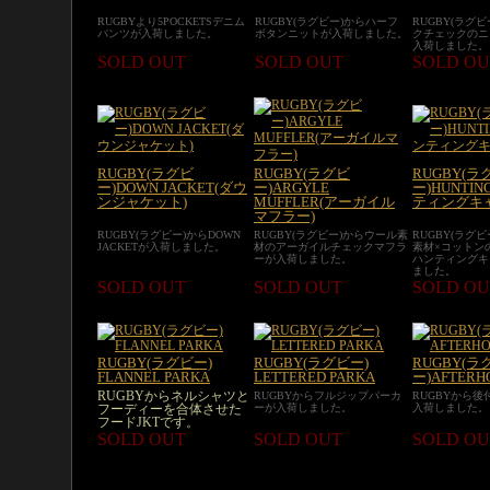
RUGBYより5POCKETSデニム
RUGBY(ラグビー)からハーフ
RUGBY(ラグ
パンツが入荷しました。
ボタンニットが入荷しました。
クチェックのニ
入荷しました。
SOLD OUT
SOLD OUT
SOLD OU
RUGBY(ラグビ
RUGBY(ラグビ
RUGBY(ラ
ー)DOWN JACKET(ダウ
ー)ARGYLE
ー)HUNTIN
ンジャケット)
MUFFLER(アーガイル
ティングキ
マフラー)
RUGBY(ラグビー)からDOWN
RUGBY(ラグビー)からウール素
RUGBY(ラグ
JACKETが入荷しました。
材のアーガイルチェックマフラ
素材×コットン
ーが入荷しました。
ハンティングキ
ました。
SOLD OUT
SOLD OUT
SOLD OU
RUGBY(ラグビー)
RUGBY(ラグビー)
RUGBY(ラ
FLANNEL PARKA
LETTERED PARKA
ー)AFTERH
RUGBYからネルシャツと
RUGBYからフルジップパーカ
RUGBYから
ーが入荷しました。
入荷しました。
フーディーを合体させた
フードJKTです。
SOLD OUT
SOLD OUT
SOLD OU