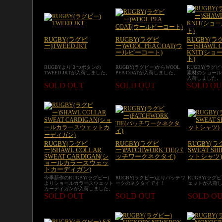
RUGBY(ラグビ
RUGBY(ラグビ
RUGBY(ラ
ー)TWEED JKT
ー)WOOL PEA COAT(ウ
ー)SHAWL 
ールピーコート)
KNIT(シ
ト)
RUGBYより３つボタンの
RUGBY(ラグビー)からWOOL
RUGBY(ラグ
TWEED JKTが入荷しました。
PEA COATが入荷しました。
素材のショール
入荷しました。
SOLD OUT
SOLD OUT
SOLD OU
RUGBY(ラグビ
RUGBY(ラグビ
RUGBY(ラ
ー)SHAWL COLLAR
ー)PATCHWORK TIE(パ
SWEAT SH
SWEAT CARDIGAN(シ
ッチワークネクタイ)
ットシャツ)
ョールカラースウェッ
トカーディガン)
今季新作のRUGBY(ラグビー)
RUGBY(ラグビー)よりパッチワ
RUGBY(ラグビ
よりショールカラースウェット
ークのネクタイです！
ェットが入荷
カーディガンが入荷しました。
SOLD OUT
SOLD OUT
SOLD O