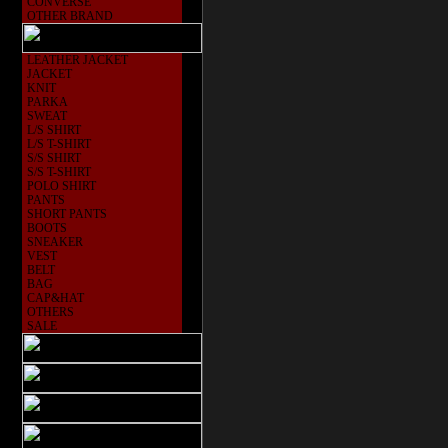
CONVERSE
OTHER BRAND
LEATHER JACKET
JACKET
KNIT
PARKA
SWEAT
L/S SHIRT
L/S T-SHIRT
S/S SHIRT
S/S T-SHIRT
POLO SHIRT
PANTS
SHORT PANTS
BOOTS
SNEAKER
VEST
BELT
BAG
CAP&HAT
OTHERS
SALE