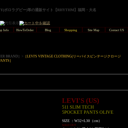
GBY(ポロラグビー)等の通販サイト【RHYTHM】福岡・大名
p Info
HowToOrder
Blog
Shopping
Site Map
Contact US
>
ER BRAND］
［LEVI'S VINTAGE CLOTHING(リーバイスビンテージクロージ
 PANTS］
LEVI'S (US)
511 SLIM TECH
5POCKET PANTS OLIVE
SIZE ：W32×L30（cm）
SOLD OUT