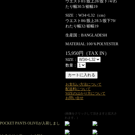
ウエスト81/股上28/股下74/わ
たり幅30.5/裾幅19
SIZE ：W34×L32（cm）
ウエスト86/股上28.5/股下79/
わたり幅32/裾幅19
生産国：BANGLADESH
MATERIAL:100％POLYESTER
15,950円（TAX IN）
SIZE：
数量：
お支払い方法について
配送料について
SIZEのはかり方について
お問い合せ
(画像をクリックして頂きますと拡大さ
れます。)
H 5POCKET PANTS OLIVEが入荷しまし