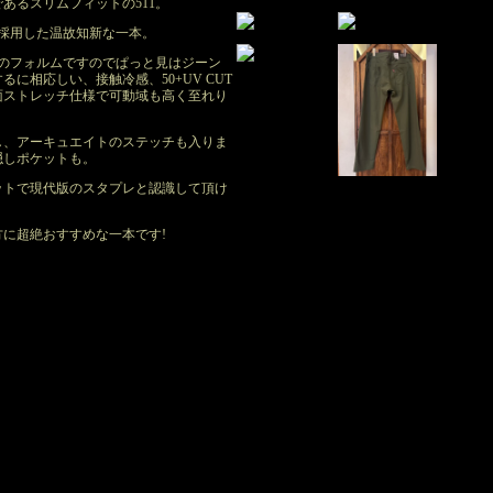
あるスリムフィットの511。
を採用した温故知新な一本。
ズのフォルムですのでぱっと見はジーン
に相応しい、接触冷感、50+UV CUT
面ストレッチ仕様で可動域も高く至れり
し、アーキュエイトのステッチも入りま
隠しポケットも。
ットで現代版のスタプレと認識して頂け
に超絶おすすめな一本です!