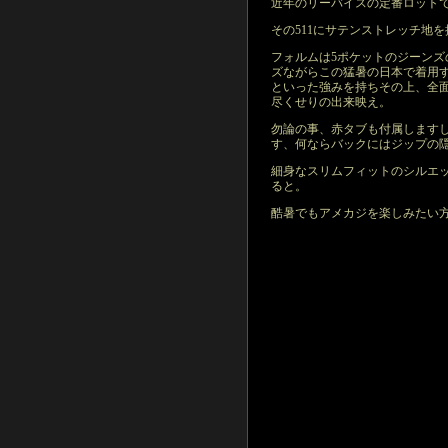
近年のリーバイスの定番ロットで
その511にサテンストレッチ地
フォルムは5ポケットのジーン
ズながらこの猛暑の日本で着用する
といった強みを持ちその上、全
尽くせりの出来映え。
勿論の事、赤タブも付属します
す、何ならバックにはジップの
細身なスリムフィットのシルエ
ると。
酷暑でもアメカジを楽しみたい方