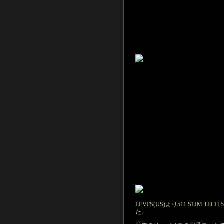
LEVI'S(US)より511 SLIM TEC
た。