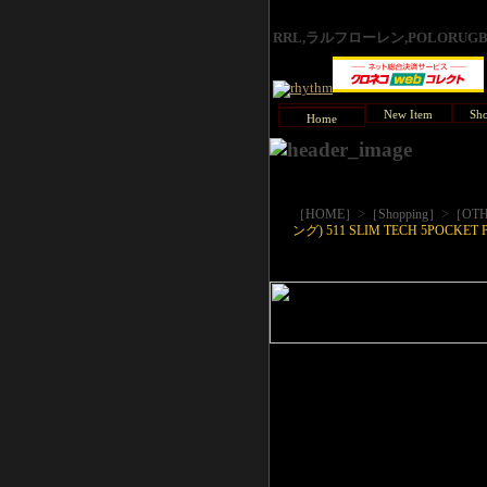
RRL,ラルフローレン,POLORU
New Item
Sho
Home
>
>
［HOME］
［Shopping］
［OTH
ング) 511 SLIM TECH 5POCKET